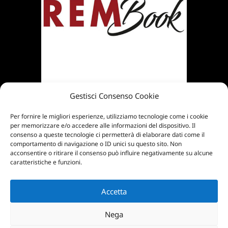
Gestisci Consenso Cookie
Per fornire le migliori esperienze, utilizziamo tecnologie come i cookie
per memorizzare e/o accedere alle informazioni del dispositivo. Il
consenso a queste tecnologie ci permetterà di elaborare dati come il
comportamento di navigazione o ID unici su questo sito. Non
acconsentire o ritirare il consenso può influire negativamente su alcune
© 2025 Artecology srl | Via Fiorentina, 24/h –
caratteristiche e funzioni.
52048 Monte San Savino, AR | tel 0575 810297 |
info@artecology.it | P.IVA 02187420514 –
Accetta
Realizzato da
MG Group Italia
Nega