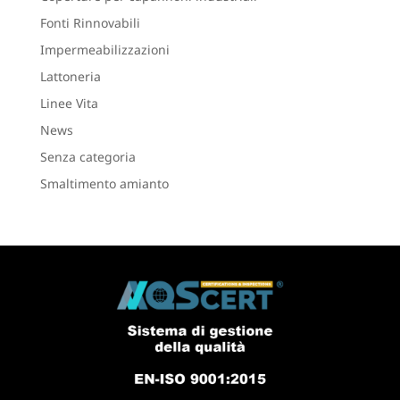
Fonti Rinnovabili
Impermeabilizzazioni
Lattoneria
Linee Vita
News
Senza categoria
Smaltimento amianto