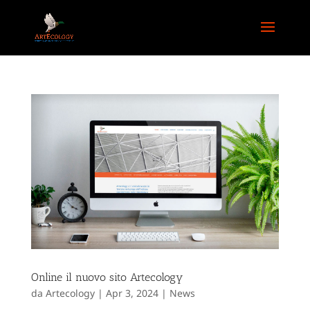
Online il nuovo sito Artecology
da
Artecology
|
Apr 3, 2024
|
News