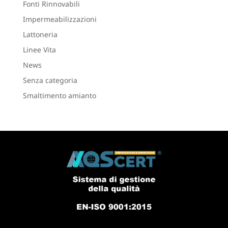
Fonti Rinnovabili
Impermeabilizzazioni
Lattoneria
Linee Vita
News
Senza categoria
Smaltimento amianto