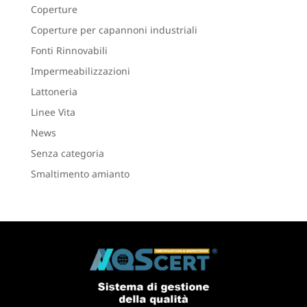
Coperture
Coperture per capannoni industriali
Fonti Rinnovabili
Impermeabilizzazioni
Lattoneria
Linee Vita
News
Senza categoria
Smaltimento amianto