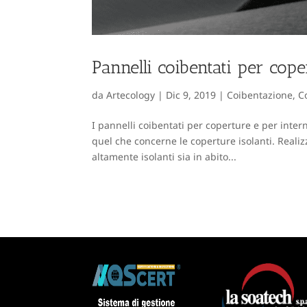
Pannelli coibentati per cope
da
Artecology
|
Dic 9, 2019
|
Coibentazione
,
C
I pannelli coibentati per coperture e per inte
quel che concerne le coperture isolanti. Realiz
altamente isolanti sia in abito...