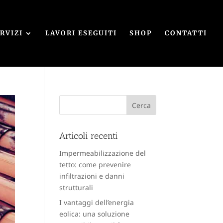
RVIZI
LAVORI ESEGUITI
SHOP
CONTATTI
Articoli recenti
Impermeabilizzazione del
tetto: come prevenire
infiltrazioni e danni
strutturali
I vantaggi dell’energia
eolica: una soluzione